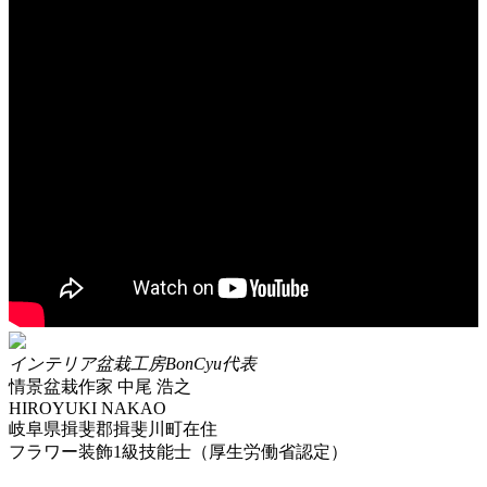
インテリア盆栽工房BonCyu代表
情景盆栽作家 中尾 浩之
HIROYUKI NAKAO
岐阜県揖斐郡揖斐川町在住
フラワー装飾1級技能士（厚生労働省認定）