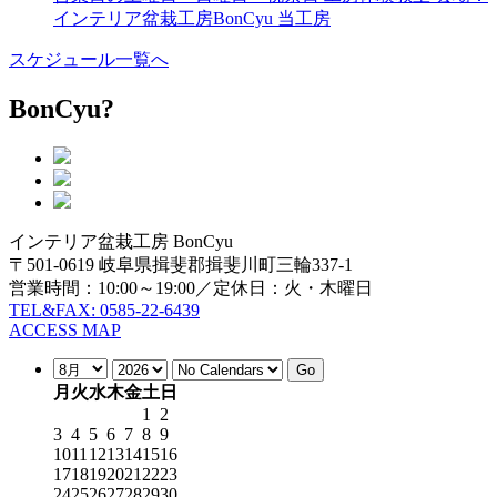
インテリア盆栽工房BonCyu 当工房
スケジュール一覧へ
BonCyu?
インテリア盆栽工房 BonCyu
〒501-0619 岐阜県揖斐郡揖斐川町三輪337-1
営業時間：10:00～19:00／定休日：火・木曜日
TEL&FAX: 0585-22-6439
ACCESS MAP
月
火
水
木
金
土
日
1
2
3
4
5
6
7
8
9
10
11
12
13
14
15
16
17
18
19
20
21
22
23
24
25
26
27
28
29
30