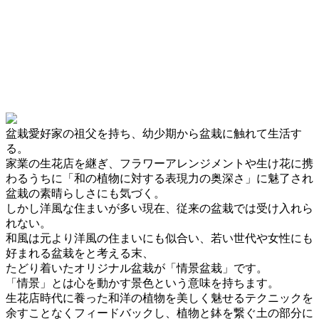
盆栽愛好家の祖父を持ち、幼少期から盆栽に触れて生活す
る。
家業の生花店を継ぎ、フラワーアレンジメントや生け花に携
わるうちに「和の植物に対する表現力の奥深さ」に魅了され
盆栽の素晴らしさにも気づく。
しかし洋風な住まいが多い現在、従来の盆栽では受け入れら
れない。
和風は元より洋風の住まいにも似合い、若い世代や女性にも
好まれる盆栽をと考える末、
たどり着いたオリジナル盆栽が「情景盆栽」です。
「情景」とは心を動かす景色という意味を持ちます。
生花店時代に養った和洋の植物を美しく魅せるテクニックを
余すことなくフィードバックし、植物と鉢を繋ぐ土の部分に